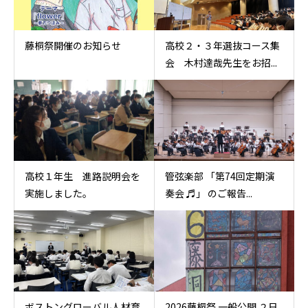
藤桐祭開催のお知らせ
高校２・３年選抜コース集
会 木村達哉先生をお招...
高校１年生 進路説明会を
管弦楽部 「第74回定期演
実施しました。
奏会 ♬」 のご報告...
ボストングローバル人材育
2026藤桐祭 一般公開 ２日