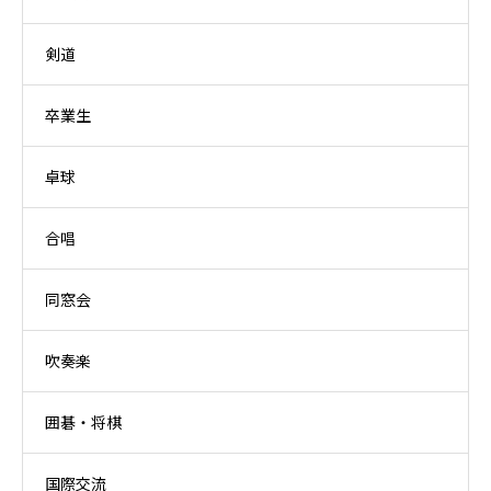
剣道
卒業生
卓球
合唱
同窓会
吹奏楽
囲碁・将棋
国際交流