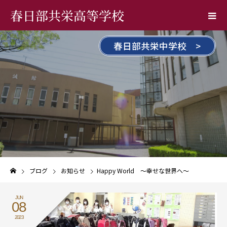
春日部共栄高等学校
春日部共栄中学校 >
ブログ
お知らせ
Happy World 〜幸せな世界へ〜
JUN
08
2023