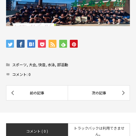
スポーツ
,
大会
,
快音
,
水泳
,
部活動
コメント:
0
トラックバックは利用できませ
コメント ( 0 )
ん。