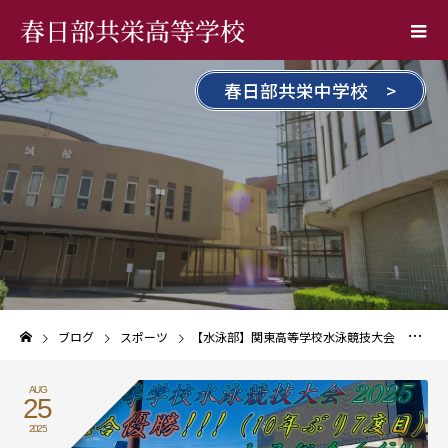
春日部共栄高等学校
春日部共栄中学校 >
ブログ
スポーツ
【水泳部】関東高等学校水泳競技大会 男子総合優勝、女子総合6位！
AUG
25
2025